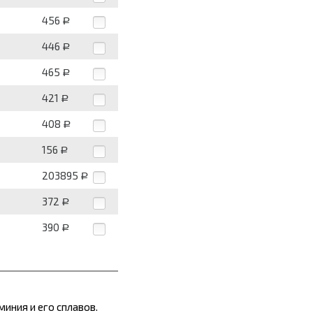
456
Р
446
Р
465
Р
421
Р
408
Р
156
Р
203895
Р
372
Р
390
Р
иния и его сплавов.