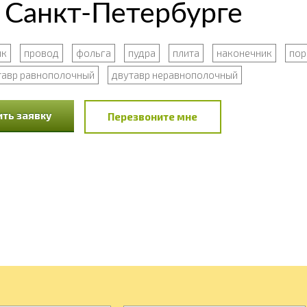
 Санкт-Петербурге
ик
провод
фольга
пудра
плита
наконечник
по
тавр равнополочный
двутавр неравнополочный
ть заявку
Перезвоните мне