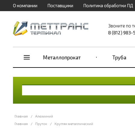
О компании
Поставщики
Политика обработки ПД
Звоните по 
8 (812) 983-
Металлопрокат
Труба
Главная
/
Алюминий
Главная
/
Пруток
/
Кругляк металлический