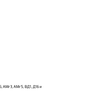
, АМг3, АМг5, ВД1, Д16 и