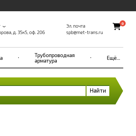
0
г
Эл. почта
рова, д. 35к5, оф. 206
spb@met-trans.ru
Трубопроводная
а
Ещё...
арматура
Найти