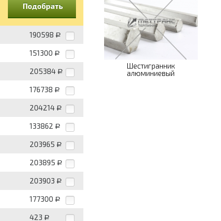
Подобрать
190598
Р
151300
Р
Шестигранник
205384
Р
алюминиевый
176738
Р
204214
Р
133862
Р
203965
Р
203895
Р
203903
Р
177300
Р
423
Р