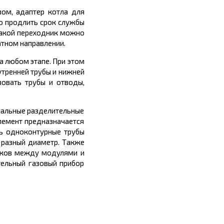
зом, адаптер котла для
о продлить срок службы
 Такой переходник можно
атном направлении.
а любом этапе. При этом
утренней трубы и нижней
овать трубы и отводы,
циальные разделительные
элемент предназначается
ь одноконтурные трубы
 разный диаметр. Также
ыков между модулями и
тельный газовый прибор