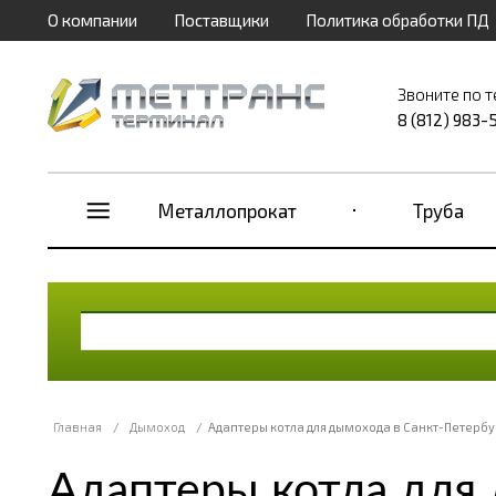
О компании
Поставщики
Политика обработки ПД
Звоните по 
8 (812) 983-
Металлопрокат
Труба
Главная
/
Дымоход
/
Адаптеры котла для дымохода в Санкт-Петербу
Адаптеры котла для 