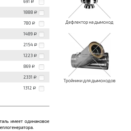
691
Р
1888
Р
Дефлектор на дымоход
780
Р
1489
Р
2154
Р
1223
Р
869
Р
2331
Р
Тройники для дымоходов
1312
Р
еталь имеет одинаковое
теплогенератора.