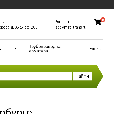
0
г
Эл. почта
рова, д. 35к5, оф. 206
spb@met-trans.ru
Трубопроводная
а
Ещё...
арматура
Найти
рбурге