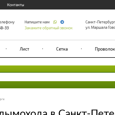
Контакты
телефону
Напишите нам
Санкт-Петербур
ул. Маршала Гово
58-33
Закажите обратный звонок
Лист
Сетка
Проволок
рге
дымохода в Санкт-Пете