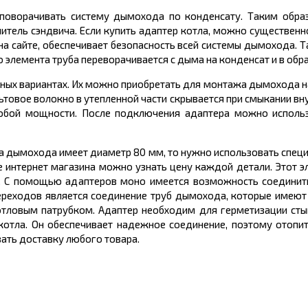
 поворачивать систему дымохода по конденсату. Таким обра
тель сэндвича. Если купить адаптер котла, можно существенн
на сайте, обеспечивает безопасность всей системы дымохода.
 элемента труба переворачивается с дыма на конденсат и в обр
ных вариантах. Их можно приобретать для монтажа дымохода н
ьтовое волокно в утепленной части скрывается при смыкании вн
любой мощности. После подключения адаптера можно использ
ба дымохода имеет диаметр 80 мм, то нужно использовать спе
се интернет магазина можно узнать цену каждой детали. Этот 
д. С помощью адаптеров моно имеется возможность соединит
переходов является соединение труб дымохода, которые имеют
отловым патрубком. Адаптер необходим для герметизации ст
отла. Он обеспечивает надежное соединение, поэтому отопи
зать доставку любого товара.