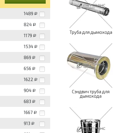
1489
Р
824
Р
Труба для дымохода
1179
Р
1534
Р
869
Р
656
Р
1622
Р
904
Р
Сэндвич труба для
дымохода
683
Р
1667
Р
913
Р