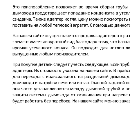
Это приспособление позволяет во время сборки трубы
дымохода предотвращает попадание конденсата в утепли
сэндвича. Также адаптер котла, цену можно посмотреть 
поставить на любой тепловой агрегат. С помощью данного
На нашем сайте осуществляется продажа адаптеров в раз
элемент имеет аккуратный вид благодаря тому, что базал
кромки усеченного конуса. Он подходит для котлов 
выпущенные любым производителем.
При покупке детали следует учесть следующее. Если тру
адаптеры. Их стоимость указана на нашем сайте. В прай
для перехода с коаксиального на раздельный дымохо
дымохода и патрубки печи или котла. Главной задачей 
они часто устанавливаются между дымовой трубой и к
защиты системы дымохода от осаживания при нагреве к
будет работать без перебоев. На нашем сайте можно зака