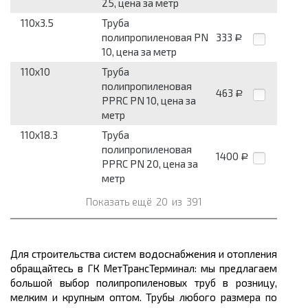
25, цена за метр
110x3.5
Труба
полипропиленовая PN
333
Р
10, цена за метр
110x10
Труба
полипропиленовая
463
Р
PPRC PN 10, цена за
метр
110x18.3
Труба
полипропиленовая
1400
Р
PPRC PN 20, цена за
метр
Показать ещё
20
из
391
Для строительства систем водоснабжения и отопления
обращайтесь в ГК МетТрансТерминал: мы предлагаем
большой
выбор полипропиленовых труб в розницу,
мелким и крупным оптом. Трубы любого размера по