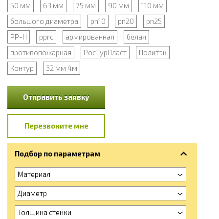
50 мм
63 мм
75 мм
90 мм
110 мм
большого диаметра
pn10
pn20
pn25
PP-H
pprc
армированная
белая
противопожарная
РосТурПласт
Политэк
Контур
32 мм 4м
Отправить заявку
Перезвоните мне
Подбор по параметрам
Материал
Диаметр
Толщина стенки