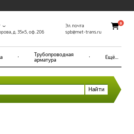
0
г
Эл. почта
рова, д. 35к5, оф. 206
spb@met-trans.ru
Трубопроводная
а
Ещё...
арматура
Найти