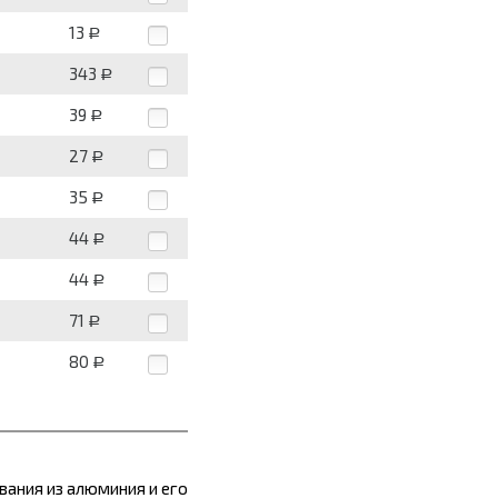
13
Р
343
Р
39
Р
27
Р
35
Р
44
Р
44
Р
71
Р
80
Р
вания из алюминия и его