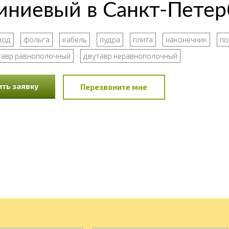
ниевый в Санкт-Петер
вод
фольга
кабель
пудра
плита
наконечник
по
тавр равнополочный
двутавр неравнополочный
ть заявку
Перезвоните мне