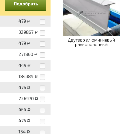
Подобрать
479
Р
329867
Р
Двутавр алюминиевый
479
Р
равнополочный
271860
Р
449
Р
184384
Р
476
Р
226970
Р
464
Р
476
Р
154
Р