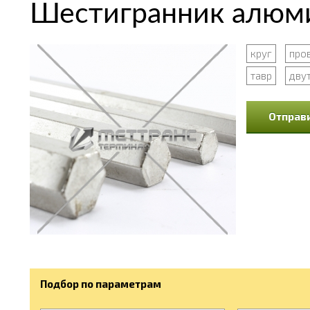
Шестигранник алюми
круг
про
тавр
дву
Отправи
Подбор по параметрам