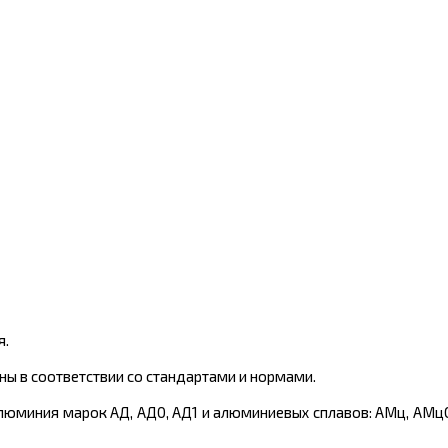
я.
ы в соответствии со стандартами и нормами.
юминия марок АД, АД0, АД1 и алюминиевых сплавов: АМц, АМцС, 