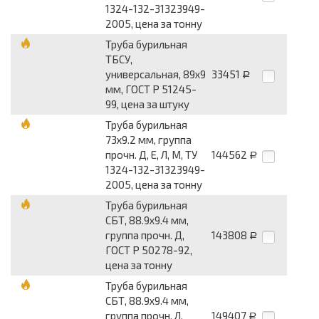
1324-132-31323949-
2005, цена за тонну
Труба бурильная
ТБСУ,
универсальная, 89х9
33451
Р
мм, ГОСТ Р 51245-
99, цена за штуку
Труба бурильная
73х9.2 мм, группа
прочн. Д, Е, Л, М, ТУ
144562
Р
1324-132-31323949-
2005, цена за тонну
Труба бурильная
СБТ, 88.9х9.4 мм,
группа прочн. Д,
143808
Р
ГОСТ Р 50278-92,
цена за тонну
Труба бурильная
СБТ, 88.9х9.4 мм,
группа прочн. Л,
149407
Р