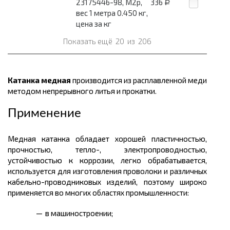
23175446-98, М2р,
336
Р
вес 1 метра 0.450 кг,
цена за кг
Показать ещё
20
из
206
Катанка медная
производится из расплавленной меди
методом непрерывного литья и прокатки.
Применение
Медная катанка обладает хорошей пластичностью,
прочностью, тепло-, электропроводностью,
устойчивостью к коррозии, легко обрабатывается,
используется для изготовления проволоки и различных
кабельно-проводниковых изделий, поэтому широко
применяется во многих областях промышленности:
в машиностроении;