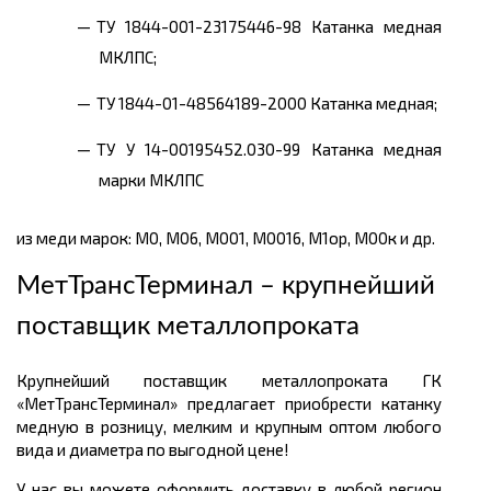
ТУ 1844-001-23175446-98 Катанка медная
МКЛПС;
ТУ 1844-01-48564189-2000 Катанка медная;
ТУ У 14-00195452.030-99 Катанка медная
марки МКЛПС
из меди марок: М0, М06, М001, М0016, М1ор, М00к и др.
МетТрансТерминал – крупнейший
поставщик металлопроката
Крупнейший поставщик металлопроката ГК
«МетТрансТерминал» предлагает приобрести катанку
медную в розницу, мелким и крупным оптом любого
вида и диаметра по выгодной цене!
У нас вы можете оформить доставку в любой регион