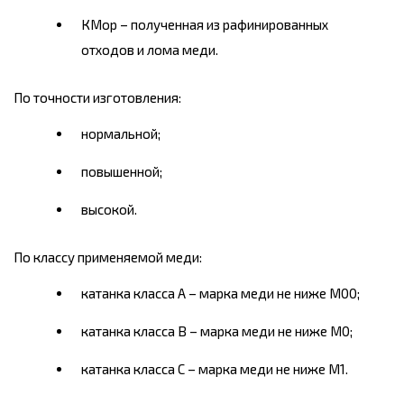
КМор – полученная из рафинированных
отходов и лома меди.
По точности изготовления:
нормальной;
повышенной;
высокой.
П
о классу применяемой меди:
катанка класса А – марка меди не ниже М00;
катанка класса В – марка меди не ниже М0;
катанка класса С – марка меди не ниже М1.