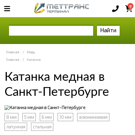
0
Найти
Главная
/
Медь
Главная
/
Катанка
Катанка медная в
Санкт-Петербурге
8 мм
5 мм
6 мм
10 мм
алюминиевая
латунная
стальная