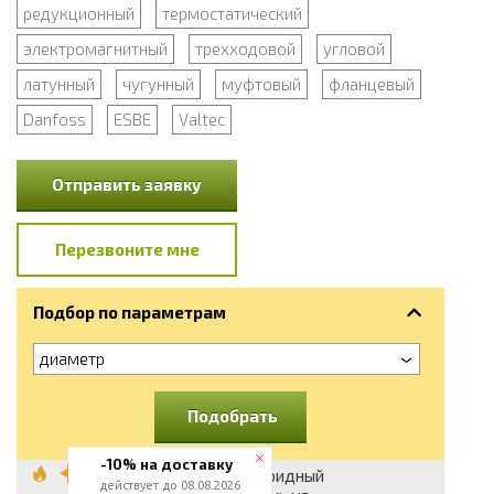
редукционный
термостатический
электромагнитный
трехходовой
угловой
латунный
чугунный
муфтовый
фланцевый
Danfoss
ESBE
Valtec
Отправить заявку
Перезвоните мне
Подбор по параметрам
диаметр
Подобрать
-10% на доставку
Клапан соленоидный
действует до 08.08.2026