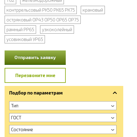
Т62
железнодорожный
контррельсовый РК50 РК65 РК75
крановый
остряковый ОР43 ОР50 ОР65 ОР75
рамный РР65
узкоколейный
усовиковый УР65
Отправить заявку
Перезвоните мне
Подбор по параметрам
Тип
ГОСТ
Состояние