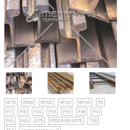
КР70
КР80
КР100
КР120
КР140
Р8
Р11
Р18
Р24
Р33
Р34
Р38
Р43
Р50
Р65
Р75
РП50 РП65 РП75
Т58