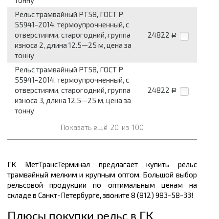
тонну
Рельс трамвайный РТ58, ГОСТ Р
55941-2014, термоупрочненный, с
отверстиями, старогодний, группа
24822
Р
износа 2, длина 12.5—25 м, цена за
тонну
Рельс трамвайный РТ58, ГОСТ Р
55941-2014, термоупрочненный, с
отверстиями, старогодний, группа
24822
Р
износа 3, длина 12.5—25 м, цена за
тонну
Показать ещё
20
из
100
ГК МетТрансТерминал предлагает купить рельс
трамвайный мелким и крупным оптом. Большой выбор
рельсовой продукции по оптимальным ценам
на
складе в Санкт-Петербурге, звоните 8 (812) 983-58-33!
Плюсы покупки рельс в ГК