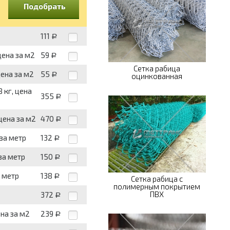
Подобрать
111
Р
цена за м2
59
Р
Сетка рабица
цена за м2
55
Р
оцинкованная
 кг, цена
355
Р
 цена за м2
470
Р
 за метр
132
Р
 за метр
150
Р
а метр
138
Р
Сетка рабица с
полимерным покрытием
ПВХ
372
Р
ена за м2
239
Р