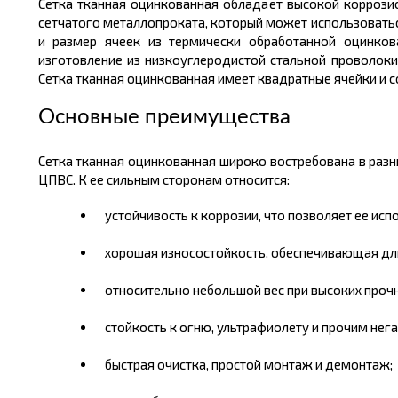
Сетка тканная оцинкованная обладает высокой коррозио
сетчатого металлопроката, который может использоватьс
и размер ячеек из термически обработанной оцинков
изготовление из низкоуглеродистой стальной проволок
Сетка тканная оцинкованная имеет квадратные ячейки и с
Основные преимущества
Сетка тканная оцинкованная широко востребована в разн
ЦПВС. К ее сильным сторонам относится:
устойчивость к коррозии, что позволяет ее ис
хорошая износостойкость, обеспечивающая дл
относительно небольшой вес при высоких прочн
стойкость к огню, ультрафиолету и прочим н
быстрая очистка, простой монтаж и демонтаж;