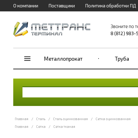
О компании
Поставщики
Политика обработки ПД
Звоните по 
8 (812) 983-
Металлопрокат
Труба
Главная
/
Сталь
/
Сталь оцинкованная
/
Сетка оцинкованная
Главная
/
Сетка
/
Сетка тканая