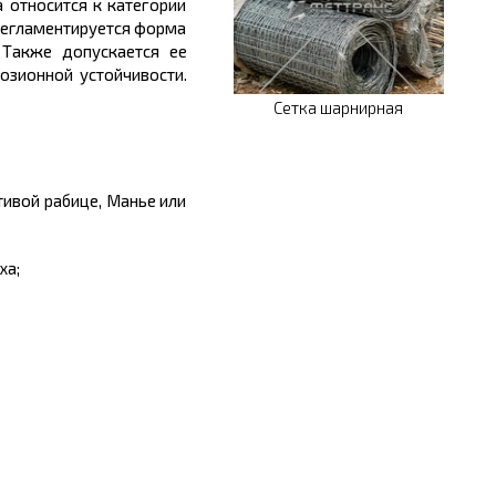
 относится к категории
 регламентируется форма
 Также допускается ее
озионной устойчивости.
Сетка шарнирная
тивой рабице, Манье или
ха;