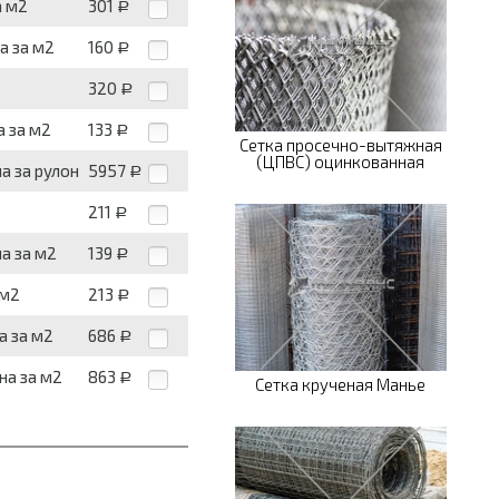
а м2
301
Р
на за м2
160
Р
320
Р
а за м2
133
Р
Сетка просечно-вытяжная
(ЦПВС) оцинкованная
на за рулон
5957
Р
211
Р
на за м2
139
Р
 м2
213
Р
а за м2
686
Р
ена за м2
863
Р
Сетка крученая Манье