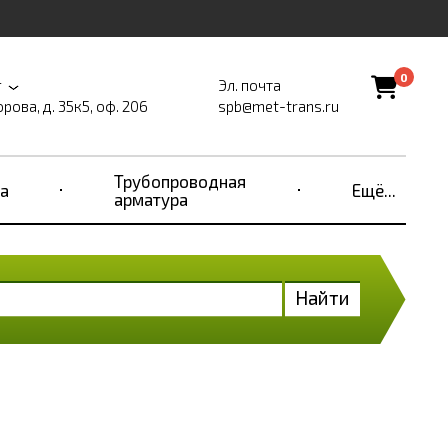
0
г
Эл. почта
рова, д. 35к5, оф. 206
spb@met-trans.ru
Трубопроводная
а
Ещё...
арматура
Найти