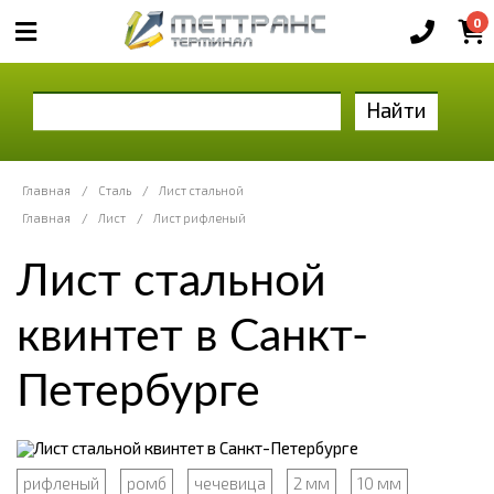
0
Найти
Главная
/
Сталь
/
Лист стальной
Главная
/
Лист
/
Лист рифленый
Лист стальной
квинтет в Санкт-
Петербурге
рифленый
ромб
чечевица
2 мм
10 мм