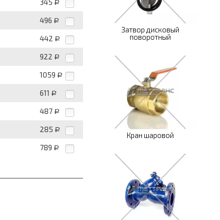
345
Р
496
Р
Затвор дисковый
поворотный
442
Р
922
Р
1059
Р
611
Р
487
Р
285
Р
Кран шаровой
789
Р