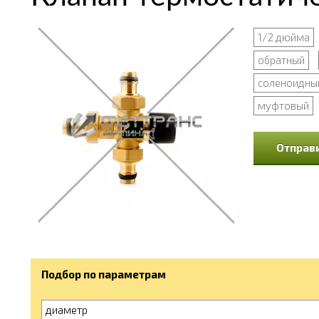
1/2 дюйма
обратный
соленоидны
муфтовый
Отправи
Подбор по параметрам
диаметр