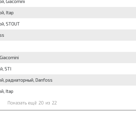
й, Giacomini
й, Itap
ой, STOUT
ss
Giacomini
й, STI
ой, радиаторный, Danfoss
, Itap
Показать ещё
20
из
22