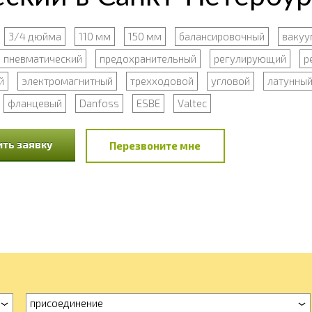
3/4 дюйма
110 мм
150 мм
балансировочный
вакуу
пневматический
предохранительный
регулирующий
р
й
электромагнитный
трехходовой
угловой
латунны
фланцевый
Danfoss
ESBE
Valtec
ть заявку
Перезвоните мне
присоединение