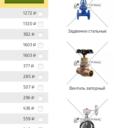
1272
Р
1320
Р
Задвижки стальные
382
Р
1603
Р
1603
Р
377
Р
285
Р
507
Р
Вентиль запорный
296
Р
436
Р
559
Р