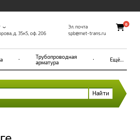
0
г
Эл. почта
рова, д. 35к5, оф. 206
spb@met-trans.ru
Трубопроводная
а
Ещё...
арматура
Найти
ге