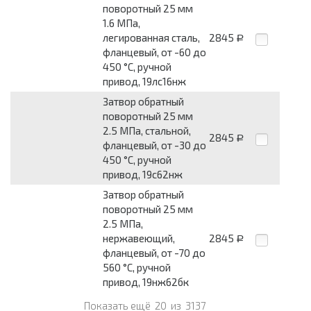
поворотный 25 мм
1.6 МПа,
легированная сталь,
2845
Р
фланцевый, от -60 до
450 °С, ручной
привод, 19лс16нж
Затвор обратный
поворотный 25 мм
2.5 МПа, стальной,
2845
Р
фланцевый, от -30 до
450 °С, ручной
привод, 19с62нж
Затвор обратный
поворотный 25 мм
2.5 МПа,
нержавеющий,
2845
Р
фланцевый, от -70 до
560 °С, ручной
привод, 19нж62бк
Показать ещё
20
из
3137