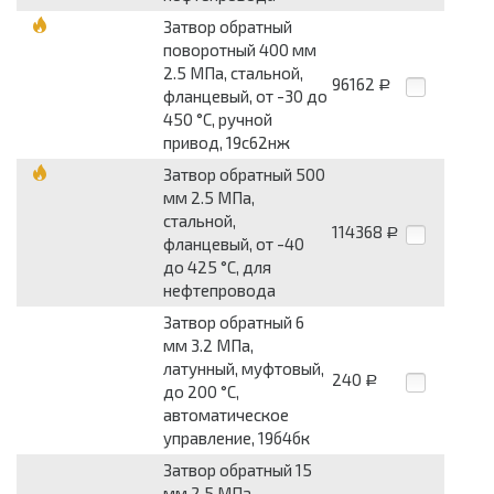
Затвор обратный
поворотный 400 мм
2.5 МПа, стальной,
96162
Р
фланцевый, от -30 до
450 °С, ручной
привод, 19с62нж
Затвор обратный 500
мм 2.5 МПа,
стальной,
114368
Р
фланцевый, от -40
до 425 °С, для
нефтепровода
Затвор обратный 6
мм 3.2 МПа,
латунный, муфтовый,
240
Р
до 200 °С,
автоматическое
управление, 19б4бк
Затвор обратный 15
мм 2.5 МПа,