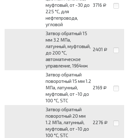
муфтовый, от -30 до
3716
Р
225 °С, для
нефтепровода,
угловой
Затвор обратный 15
мм 3.2 МПа,
латунный, муфтовый,
2401
Р
до 200 °С,
автоматическое
управление, 19б4нж
Затвор обратный
поворотный 15 мм 1.2
МПа, латунный,
2169
Р
муфтовый, от -10 до
100 °С, STC
Затвор обратный
поворотный 20 мм
1.2 МПа, латунный,
2276
Р
муфтовый, от -10 до
100 °С, STC