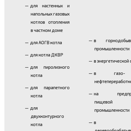
для настенных и
напольных газовых
котлов отопления
в частном доме
в горнодобыв
для АОГВ котла
промышленности
для котла ДКВР
в энергетической
для пиролизного
в газо
котла
нефтепереработк
для парапетного
на предпри
котла
пищевой
для
промышленности
двухконтурного
в
котла
деревообрабаты