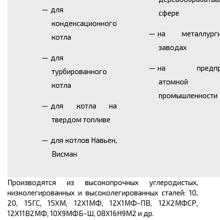
для
сфере
конденсационного
на металлурги
котла
заводах
для
на предпри
турбированного
атомной
котла
промышленности
для котла на
твердом топливе
для котлов Навьен,
Висман
Производятся из высокопрочных углеродистых,
низколегированных и высоколегированных сталей: 10,
20, 15ГС, 15ХМ, 12Х1МФ, 12Х1МФ-ПВ, 12Х2МФСР,
12Х11В2МФ, 10Х9МФБ-Ш, 08Х16Н9М2 и др.